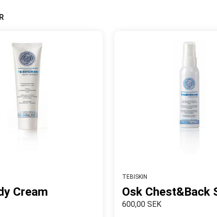
R
TEBISKIN
dy Cream
Osk Chest&Back 
600,00 SEK