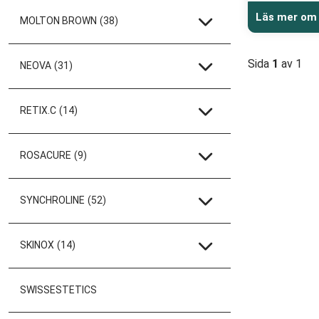
Läs mer om
MOLTON BROWN
(38)
Sida
1
av 1
NEOVA
(31)
RETIX.C
(14)
ROSACURE
(9)
SYNCHROLINE
(52)
SKINOX
(14)
SWISSESTETICS