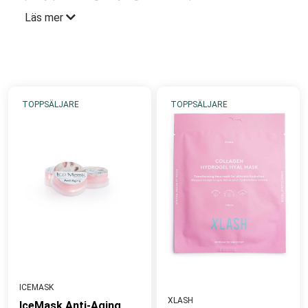
som komplement till din dagliga rutin när du vill ta
Läs mer
hand om huden på bästa sätt och mer aktivt
förebygga och vårda. Det finns masker i alla former.
Sheet Mask som passar perfekt som snabb
uppfräschning med fukt och/eller renande
egenskaper. Over-night Masker som berikar, ger
TOPPSÄLJARE
TOPPSÄLJARE
näring och revitaliserar över natten samt de mer
klassiska maskerna som anpassas efter hudtyp,
hudkvalitet och indikation. Dessa sköljs vanligtvis av
efter full verkningstid,15-30 minuter.
Rätt strategi är att förstärka den dagliga
hudvårdsrutinen med Mask som mer aktiv
hemvårdsbehandling om ditt mål är att ge maximal
uppmärksamhet.
ICEMASK
XLASH
IceMask Anti-Aging