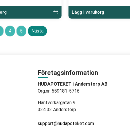
korg
Lägg i varukorg
4
5
Nästa
Företagsinformation
HUDAPOTEKET i Anderstorp AB
Org.nr: 559181-5716
Hantverkargatan 9
334 33 Anderstorp
support@hudapoteket.com