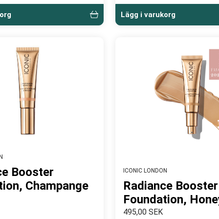
korg
Lägg i varukorg
N
ce Booster
ICONIC LONDON
tion, Champange
Radiance Booster
Foundation, Hone
495,00 SEK