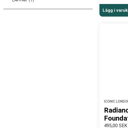
LÄPPAR
(7)
Lägg i varu
ICONIC LONDO
Radian
Foundat
495,00 SEK