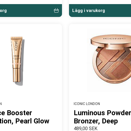
korg
Lägg i varukorg
N
ICONIC LONDON
ce Booster
Luminous Powde
ion, Pearl Glow
Bronzer, Deep
489,00 SEK