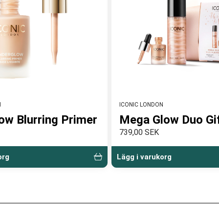
N
ICONIC LONDON
ow Blurring Primer
Mega Glow Duo Gi
739,00 SEK
org
Lägg i varukorg