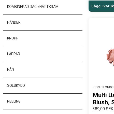
Lägg i varu
KOMBINERAD DAG-/NATTKRÄM
HÄNDER
KROPP
LÄPPAR
HÅR
SOLSKYDD
ICONIC LONDO
Multi U
Blush, 
PEELING
389,00 SEK