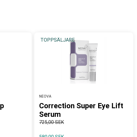
äm som är mer berikande på kvällen för att ge näring och
TOPPSÄLJARE
NEOVA
ip
Correction Super Eye Lift
Serum
725,00 SEK
580,00 SEK