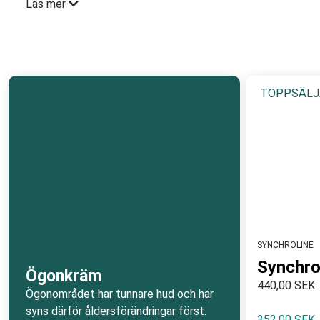
Expreten tipsar:
Välj ögongelé med dränerande innehåll p
Läs mer
stimulering.
TOPPSÄLJ
SYNCHROLINE
Synchro
Ögonkräm
440,00 SEK
Ögonområdet har tunnare hud och här
syns därför åldersförändringar först.
352,00 SEK