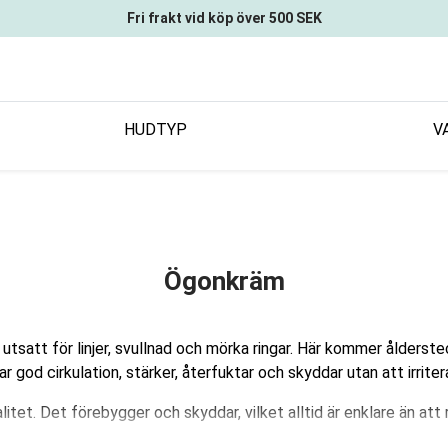
Fri frakt vid köp över 500 SEK
HUDTYP
V
Ögonkräm
a utsatt för linjer, svullnad och mörka ringar. Här kommer ålder
r god cirkulation, stärker, återfuktar och skyddar utan att irrit
itet. Det förebygger och skyddar, vilket alltid är enklare än att