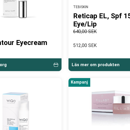
TEBISKIN
Reticap EL, Spf 1
Eye/Lip
640,00 SEK
ntour Eyecream
512,00 SEK
korg
Läs mer om produkten
Kampanj