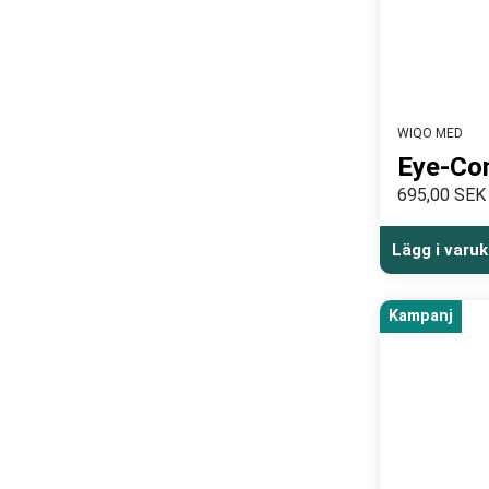
WIQO MED
Eye-Co
695,00 SEK
Lägg i varu
Kampanj