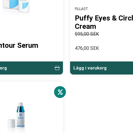
FILLAST
Puffy Eyes & Circ
Cream
595,00 SEK
ntour Serum
476,00 SEK
korg
Lägg i varukorg