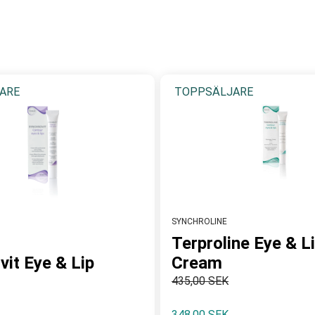
å morgonen om du har lätt för att vakna med påsighet och ögonkr
ARE
TOPPSÄLJARE
SYNCHROLINE
Terproline Eye & L
vit Eye & Lip
Cream
435,00 SEK
348,00 SEK