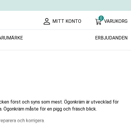
0
MITT KONTO
VARUKORG
ARUMÄRKE
ERBJUDANDEN
stecken först och syns som mest. Ögonkräm är utvecklad för
era. Ögonkräm måste för en pigg och fräsch blick.
 reparera och korrigera.