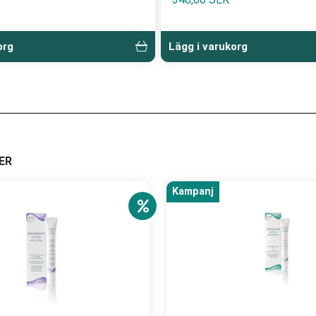
org
Lägg i varukorg
ER
Kampanj