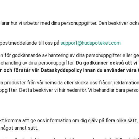
larar hur vi arbetar med dina personuppgifter. Den beskriver ock
e-postmeddelande till oss på
support@hudapoteket.com
an för godkännande av hantering av dina personuppgifter eller gen
ehandling av dina personuppgifter.
Du godkänner också att vi
äser och förstår vår Dataskyddspolicy innan du använder våra 
lla produkter från vår hemsida eller skicka oss frågor, reklamatio
uppgifter. Detta beskriver vi här nedanför. Vi behandlar bara per
rekt komma att ge oss information om dig själv på flera olika sätt
 något annat sätt.