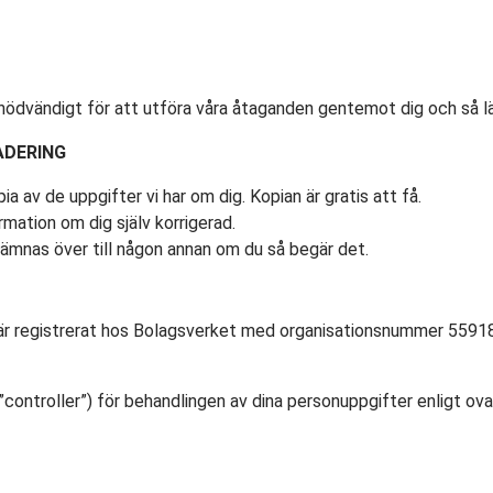
 nödvändigt för att utföra våra åtaganden gentemot dig och så l
ADERING
a av de uppgifter vi har om dig. Kopian är gratis att få.
ormation om dig själv korrigerad.
 lämnas över till någon annan om du så begär det.
är registrerat hos Bolagsverket med organisationsnummer 55918
ntroller”) för behandlingen av dina personuppgifter enligt ovan.