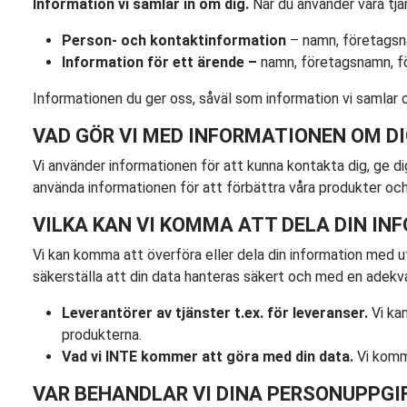
Information vi samlar in om dig.
När du använder våra tjän
Person- och kontaktinformation
– namn, företagsn
Information för ett ärende –
namn, företagsnamn, f
Informationen du ger oss, såväl som information vi samlar om
VAD GÖR VI MED INFORMATIONEN OM D
Vi använder informationen för att kunna kontakta dig, ge dig
använda informationen för att förbättra våra produkter och 
VILKA KAN VI KOMMA ATT DELA DIN IN
Vi kan komma att överföra eller dela din information med utv
säkerställa att din data hanteras säkert och med en adekvat
Leverantörer av tjänster t.ex. för leveranser.
Vi ka
produkterna.
Vad vi INTE kommer att göra med din data.
Vi komme
VAR BEHANDLAR VI DINA PERSONUPPGI