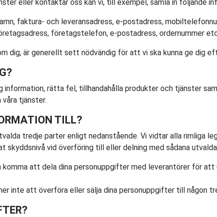
ster eller kontaktar oss kan vi, till exempel, samla in följande i
amn, faktura- och leveransadress, e-postadress, mobiltelefonn
öretagsadress, företagstelefon, e-postadress, ordernummer etc
 dig, är generellt sett nödvändig för att vi ska kunna ge dig eft
IG?
 information, rätta fel, tillhandahålla produkter och tjänster sa
våra tjänster.
FORMATION TILL?
alda tredje parter enligt nedanstående. Vi vidtar alla rimliga le
 skyddsnivå vid överföring till eller delning med sådana utvalda 
n komma att dela dina personuppgifter med leverantörer för att 
r inte att överföra eller sälja dina personuppgifter till någon tre
FTER?