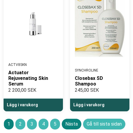
ACTV8SKN
SYNCHROLINE
Actuator
Rejuvenating Skin
Closebax SD
Serum
Shampoo
2 200,00 SEK
245,00 SEK
Lägg i varukorg
Lägg i varukorg
1
2
3
4
5
Nästa
Gå till sista sidan