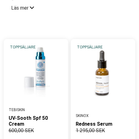
underliggande hudtillstånd som Rosacea. Rodnaden
Läs mer
kan vara återkommande eller permanent och är
oftast spridd. Hudtillståndet associeras med
kärlvidgning, synliga blodkärl och eller ihållande
utspridd rodnad. Huden blir lätt röd vid beröring,
temperaturväxlingar eller stress. Detta beror ofta på
TOPPSÄLJARE
TOPPSÄLJARE
ytliga blodkärl och en känslig hudbarriär. Att använda
starka produkter eller skrubba huden kan öka
rodnaden. Rätt strategi är att lugna, stärka och jämna
ut hudtonen med milda, vårdande produkter som
dränerar och främjar normaliserad kärlformation.
TEBISKIN
SKINOX
UV-Sooth Spf 50
Cream
Redness Serum
600,00 SEK
1 295,00 SEK