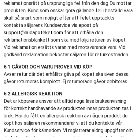
reklamationsrätt på ursprungliga fel från den dag Du mottar
produkten. Kund som önskar göra gällande fel i beställd vara
skall så snart som möjligt efter att felet upptäckts
kontakta säljarens Kundservice via epost på
support@hudapoteket.com
för att erhålla den
reklamationsblankett som ska medfölja returen av köpet.
Vid reklamation ersätts varan med motsvarande vara. Vid
godkänd reklamation bekostar säljaren för returkostnaden.
6.1 GÅVOR OCH VARUPROVER VID KÖP
Avser retur där det erhållits gåva på köpet ska även dessa
gåvor returneras komplett. Ej returnerade gåvor debiteras.
6.2 ALLERGISK REAKTION
Det är köparens ansvar att alltid noga läsa bruksanvisning
för korrekt handhavande av produkten innan produkten tas i
bruk. Har du fått en allergisk reaktion av någon produkt du
köpt hos säljaren rekommenderar vi att du kontakta vår
Kundservice för kännedom. Vi registrerar aldrig uppgifter om