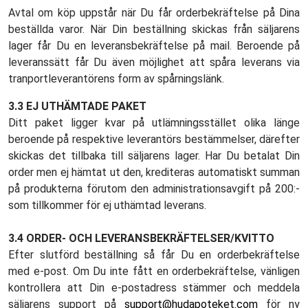
Avtal om köp uppstår när Du får orderbekräftelse på Dina
beställda varor. När Din beställning skickas från säljarens
lager får Du en leveransbekräftelse på mail. Beroende på
leveranssätt får Du även möjlighet att spåra leverans via
tranportleverantörens form av spårningslänk.
3.3 EJ UTHÄMTADE PAKET
Ditt paket ligger kvar på utlämningsstället olika länge
beroende på respektive leverantörs bestämmelser, därefter
skickas det tillbaka till säljarens lager. Har Du betalat Din
order men ej hämtat ut den, krediteras automatiskt summan
på produkterna förutom den administrationsavgift på 200:-
som tillkommer för ej uthämtad leverans.
3.4 ORDER- OCH LEVERANSBEKRÄFTELSER/KVITTO
Efter slutförd beställning så får Du en orderbekräftelse
med e-post. Om Du inte fått en orderbekräftelse, vänligen
kontrollera att Din e-postadress stämmer och meddela
säljarens support på
support@hudapoteket.com
för ny