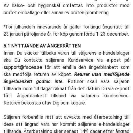
Av hälso- och hygienskäl omfattas inte produkter med
brutet emballage eller annan ev bruten plombering.
*För julhandeln innevarande år gäller förlängd ångerrätt till
23 januari påföljande år, för köp genomförda 1-23 december.
5.1 NYTTJANDE AV ÅNGERRÄTTEN
Innan Du skickar tillbaka varan till säljarens e-handelslager
ska Du kontakta säljarens Kundservice via e-post på
support@faces.se
för att erhålla den ångerblankett som
ska medfölja returen av köpet.
Returer utan medföljande
ångerblankett godtas inte
.
Returer skall vara säljaren
tillhanda inom 14 dagar räknat från det datum Du via e-post
fått ångerblankett tillsänd via säljarens kundservice.
Returen bekostas utav Dig som köpare.
Säljaren förbehålls rätt att avvakta med återbetalning till
dess att ångrad vara har kommit säljarens e-handelslager
tillhanda. Återbetalning sker senast 14*) dagar efter ångrad