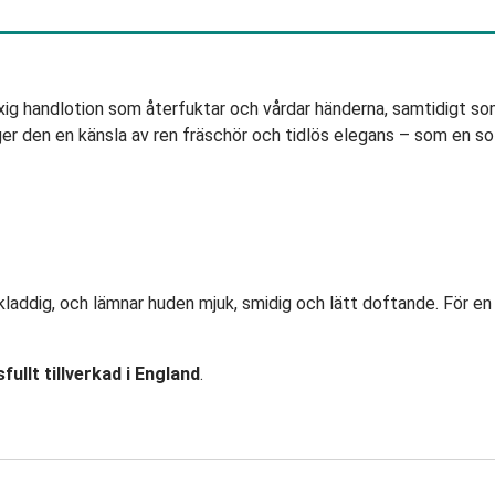
g handlotion som återfuktar och vårdar händerna, samtidigt so
er den en känsla av ren fräschör och tidlös elegans – som en soli
kladdig, och lämnar huden mjuk, smidig och lätt doftande. För
fullt tillverkad i England
.